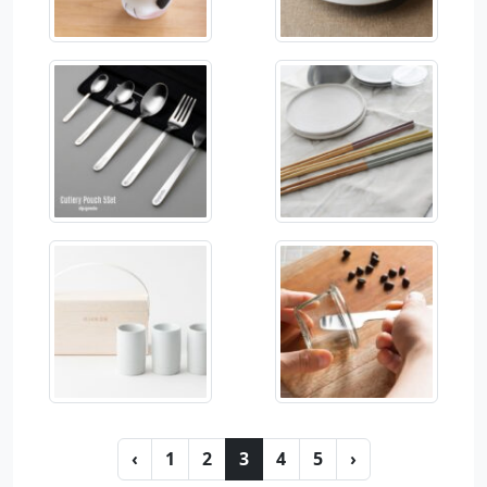
‹
1
2
3
4
5
›