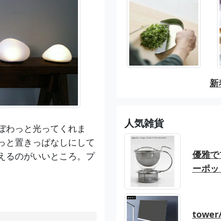
新
人気雑貨
ぼわっと光ってくれま
っと置きっぱなしにして
優雅でブ
えるのがいいところ。プ
ーポッ
tow