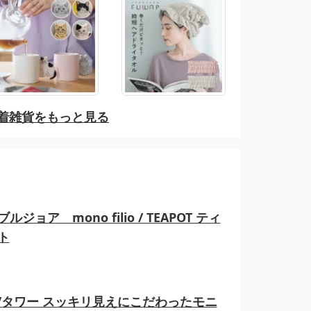
着雑貨をもっと見る
ルジョア mono filio / TEAPOT ティ
ト
er/タワー スッキリ見えにこだわったモニ