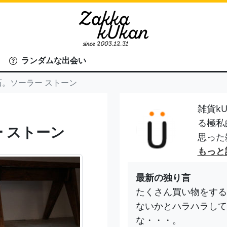
ランダムな出会い
石。ソーラー ストーン
雑貨kU
る極私
ー ストーン
思った
もっと
最新の独り言
たくさん買い物をする
ないかとハラハラして
な・・・。