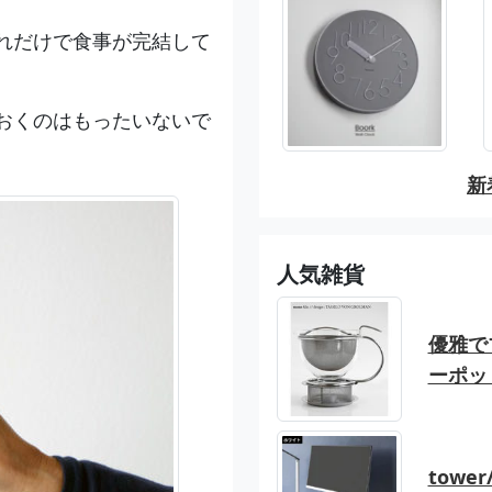
れだけで食事が完結して
おくのはもったいないで
新
人気雑貨
優雅でブ
ーポッ
tow