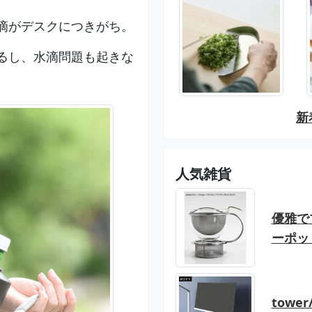
滴がデスクにつきがち。
るし、水滴問題も起きな
新
人気雑貨
優雅でブ
ーポッ
tow