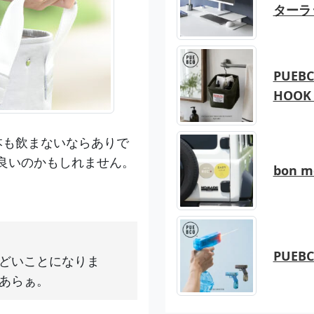
ターラ
PUEBC
HOOK 
本も飲まないならありで
良いのかもしれません。
bon 
PUEB
どいことになりま
あらぁ。