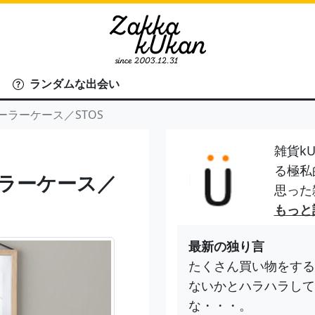
ランダムな出会い
ーラーケース／STOS
雑貨kU
る極私
ーラーケース／
思った
もっと
最新の独り言
たくさん買い物をする
ないかとハラハラして
な・・・。