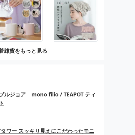
着雑貨をもっと見る
ルジョア mono filio / TEAPOT ティ
ト
er/タワー スッキリ見えにこだわったモニ