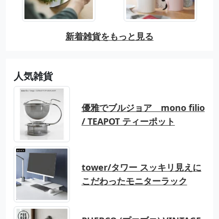
新着雑貨をもっと見る
人気雑貨
優雅でブルジョア mono filio
/ TEAPOT ティーポット
tower/タワー スッキリ見えに
こだわったモニターラック