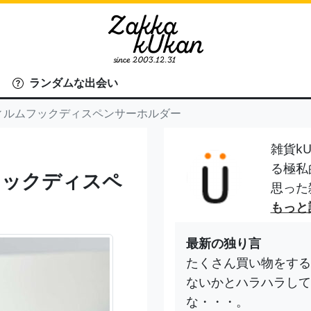
ランダムな出会い
 フィルムフックディスペンサーホルダー
雑貨kU
る極私
ムフックディスペ
思った
もっと
最新の独り言
たくさん買い物をする
ないかとハラハラして
な・・・。