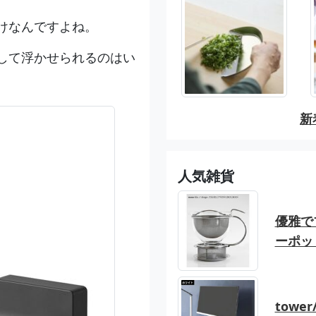
けなんですよね。
して浮かせられるのはい
新
人気雑貨
優雅でブ
ーポッ
tow