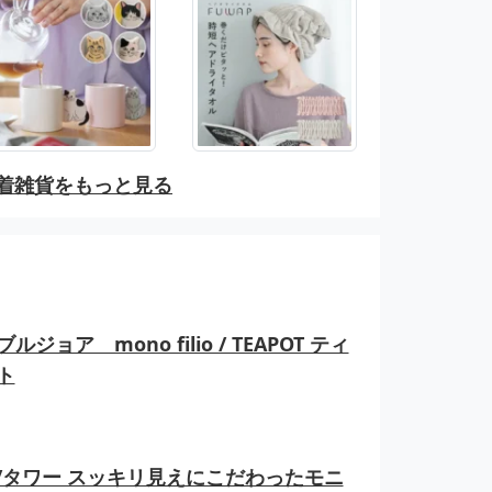
着雑貨をもっと見る
ルジョア mono filio / TEAPOT ティ
ト
er/タワー スッキリ見えにこだわったモニ