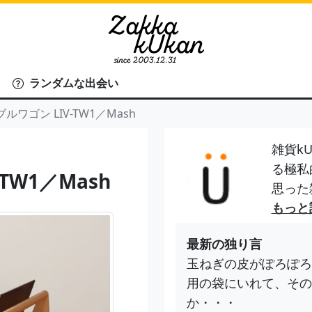
ランダムな出会い
ルワゴン LIV-TW1／Mash
雑貨kU
る極私
TW1／Mash
思った
もっと
最新の独り言
玉ねぎの皮がぽろぽろ
用の袋にいれて、その
か・・・