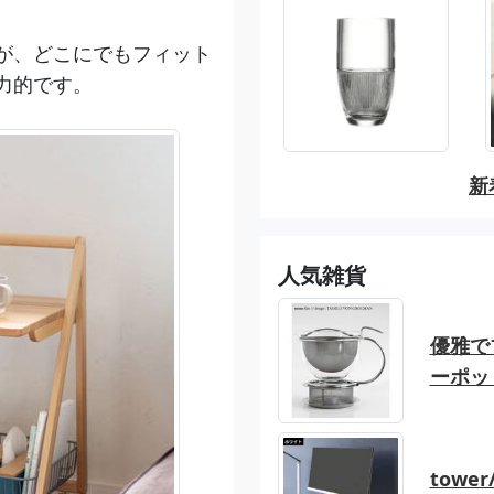
が、どこにでもフィット
力的です。
新
人気雑貨
優雅でブ
ーポッ
tow