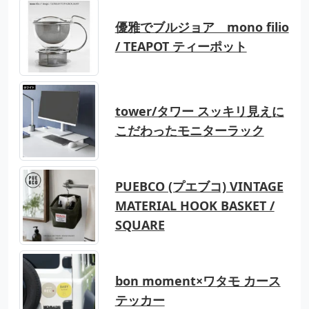
優雅でブルジョア mono filio
/ TEAPOT ティーポット
tower/タワー スッキリ見えに
こだわったモニターラック
PUEBCO (プエブコ) VINTAGE
MATERIAL HOOK BASKET /
SQUARE
bon moment×ワタモ カース
テッカー