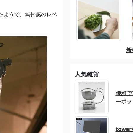
。
たようで、無骨感のレベ
新
人気雑貨
優雅でブ
ーポッ
tow