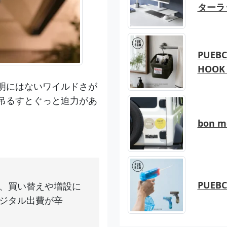
ターラ
PUEBC
HOOK 
明にはないワイルドさが
吊るすとぐっと迫力があ
bon 
PUEB
、買い替えや増設に
ジタル出費が辛