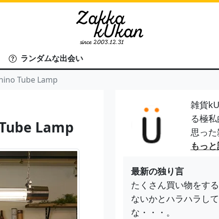
ランダムな出会い
no Tube Lamp
雑貨kU
る極私
Tube Lamp
思った
もっと
最新の独り言
たくさん買い物をする
ないかとハラハラして
な・・・。