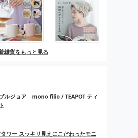
着雑貨をもっと見る
ルジョア mono filio / TEAPOT ティ
ト
er/タワー スッキリ見えにこだわったモニ