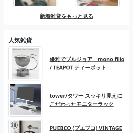
新着雑貨をもっと見る
人気雑貨
優雅でブルジョア mono filio
/ TEAPOT ティーポット
tower/タワー スッキリ見えに
こだわったモニターラック
PUEBCO (プエブコ) VINTAGE