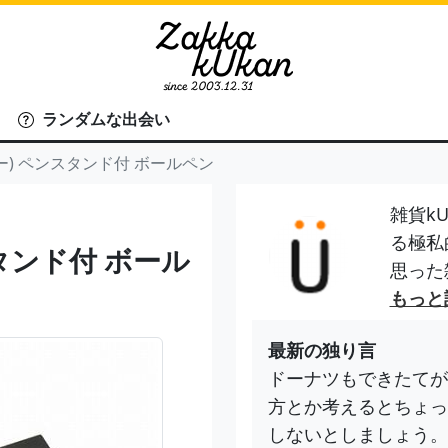
ランダムな出会い
ェダー) ペンスタンド付 ボールペン
雑貨kU
る極私
スタンド付 ボール
思った
もっと
最新の独り言
ドーナツもできたてが
方とか考えるとちょっ
しないとしましょう。