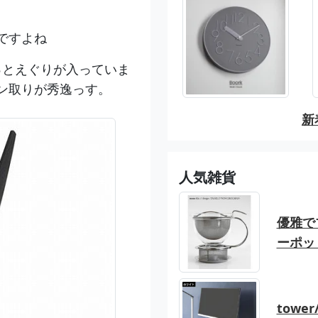
ですよね
っとえぐりが入っていま
ン取りが秀逸っす。
新
人気雑貨
優雅でブ
ーポッ
tow