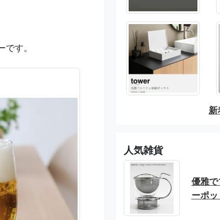
ーです。
新
人気雑貨
優雅でブ
ーポッ