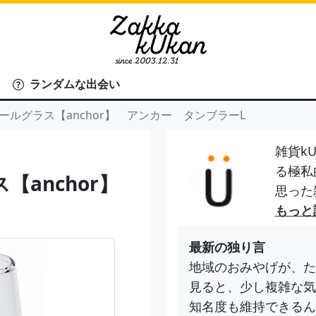
ランダムな出会い
ールグラス【anchor】 アンカー タンブラーL
雑貨kU
る極私
【anchor】
思った
もっと
最新の独り言
地域のおみやげが、た
見ると、少し複雑な気
知名度も維持できるん