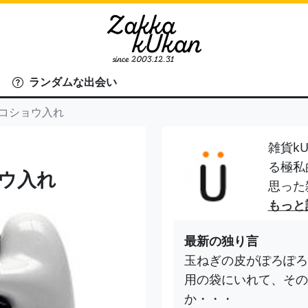
ランダムな出会い
塩コショウ入れ
雑貨kU
る極私
ョウ入れ
思った
もっと
最新の独り言
玉ねぎの皮がぽろぽろ
用の袋にいれて、その
か・・・