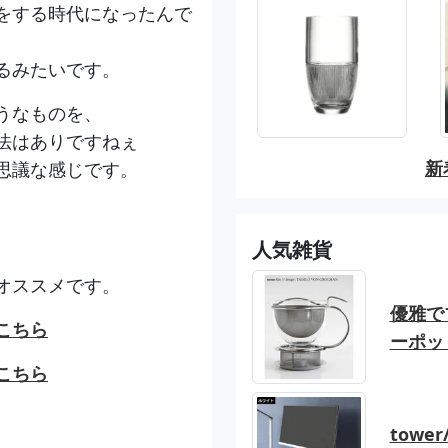
をする時代になったんで
るみたいです。
うなものを、
法はありですねぇ
新
思議な感じです。
人気雑貨
オススメです。
優雅でブ
こちら
ーポッ
こちら
tow