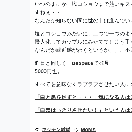
いつのまにか、塩コショウまで熱いキス
すねぇ・・
なんだか知らない間に世の中は進んでい
塩とコショウみたいに、二つで一つのよ
擬人化してカップルにみたててしまう手
なんだか親近感がわくというか、、、不
昨日と同じく、
αespace
で発見
5000円也。
すべてを意味なくラブラブさせたい人に
「白と黒を足すと・・・」気になる人は
「白黒はっきりさせたい！」という人は
キッチン雑貨
MoMA