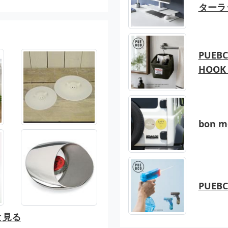
ターラ
PUEBC
HOOK 
bon 
PUEB
と見る