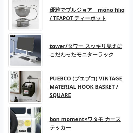
優雅でブルジョア mono filio
/ TEAPOT ティーポット
tower/タワー スッキリ見えに
こだわったモニターラック
PUEBCO (プエブコ) VINTAGE
MATERIAL HOOK BASKET /
SQUARE
bon moment×ワタモ カース
テッカー