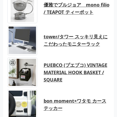
優雅でブルジョア mono filio
/ TEAPOT ティーポット
tower/タワー スッキリ見えに
こだわったモニターラック
PUEBCO (プエブコ) VINTAGE
MATERIAL HOOK BASKET /
SQUARE
bon moment×ワタモ カース
テッカー