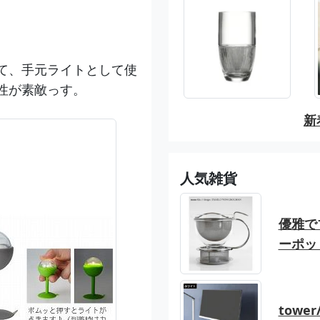
て、手元ライトとして使
性が素敵っす。
新
人気雑貨
優雅でブ
ーポッ
tow