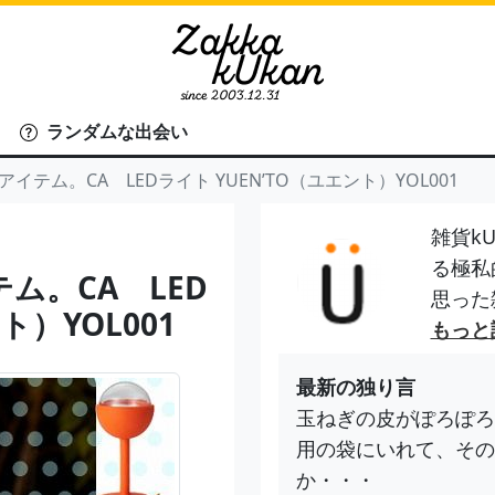
ランダムな出会い
テム。CA LEDライト YUEN’TO（ユエント）YOL001
雑貨kU
る極私
ム。CA LED
思った
ト）YOL001
もっと
最新の独り言
玉ねぎの皮がぽろぽろ
用の袋にいれて、その
か・・・