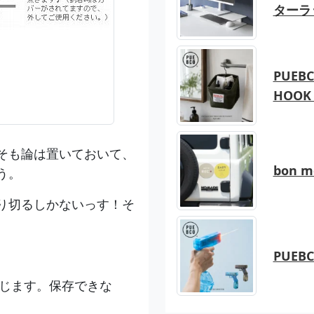
ターラ
PUEBC
HOOK 
そも論は置いておいて、
bon 
う。
り切るしかないっす！そ
PUEB
感じます。保存できな