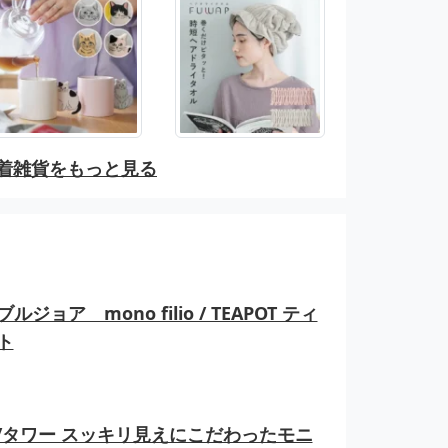
着雑貨をもっと見る
ルジョア mono filio / TEAPOT ティ
ト
er/タワー スッキリ見えにこだわったモニ