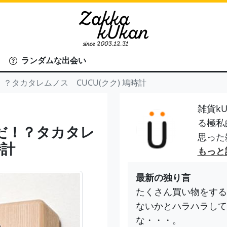
ランダムな出会い
？タカタレムノス CUCU(クク) 鳩時計
雑貨kU
る極私
だ！？タカタレ
思った
時計
もっと
最新の独り言
たくさん買い物をする
ないかとハラハラして
な・・・。