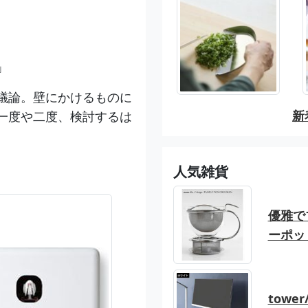
」
議論。壁にかけるものに
新
一度や二度、検討するは
人気雑貨
優雅でブ
ーポッ
tow