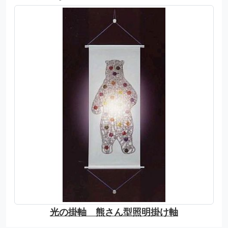
光の掛軸 熊さん型照明掛け軸