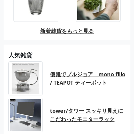
新着雑貨をもっと見る
人気雑貨
優雅でブルジョア mono filio
/ TEAPOT ティーポット
tower/タワー スッキリ見えに
こだわったモニターラック