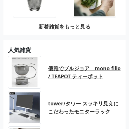
新着雑貨をもっと見る
人気雑貨
優雅でブルジョア mono filio
/ TEAPOT ティーポット
tower/タワー スッキリ見えに
こだわったモニターラック