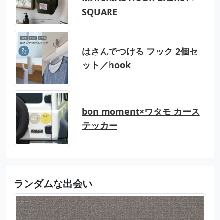
SQUARE
はさんでつける フック 2個セ
ット／hook
bon moment×ワタモ カース
テッカー
ランダムな出会い