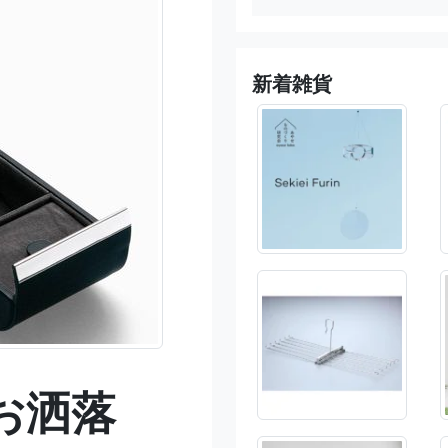
新着雑貨
お洒落