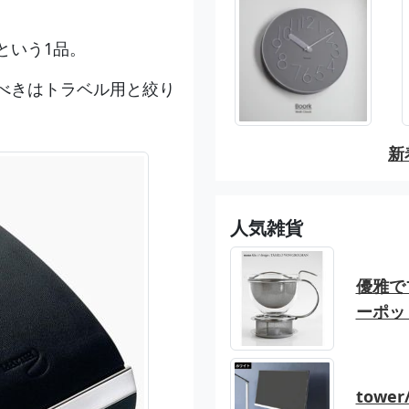
という1品。
べきはトラベル用と絞り
新
人気雑貨
優雅でブ
ーポッ
tow