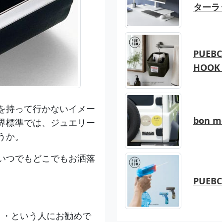
ターラ
PUEBC
HOOK 
を持って行かないイメー
bon 
界標準では、ジュエリー
うか。
いつでもどこでもお洒落
。
PUEB
・・という人にお勧めで