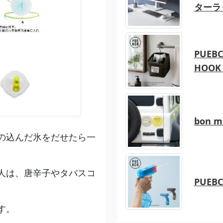
ターラ
PUEBC
HOOK 
bon 
の込んだ氷をだせたら一
人は、唐辛子やタバスコ
PUEB
。
す。