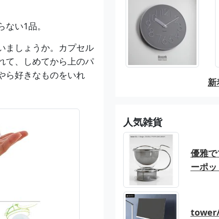
らない1品。
いましょうか。カプセル
れて、しめてから上のパ
やら好きなものをいれ
新
。
人気雑貨
優雅でブ
ーポッ
tow