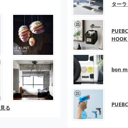
ターラ
PUEBC
HOOK 
bon 
PUEB
と見る