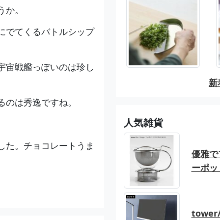
うか。
にでてくるバトルシップ
、宇宙戦艦っぽいのは珍し
新
るのは秀逸ですね。
人気雑貨
した。チョコレートうま
優雅でブ
ーポッ
tow