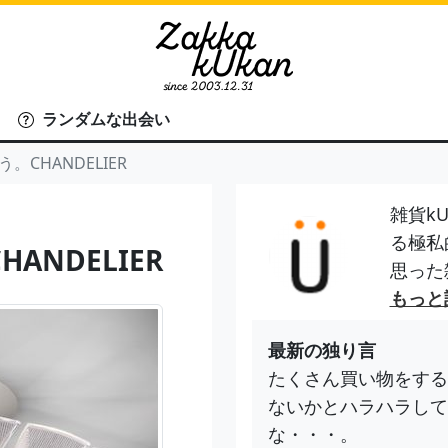
ランダムな出会い
CHANDELIER
雑貨kU
る極私
NDELIER
思った
もっと
最新の独り言
たくさん買い物をする
ないかとハラハラして
な・・・。