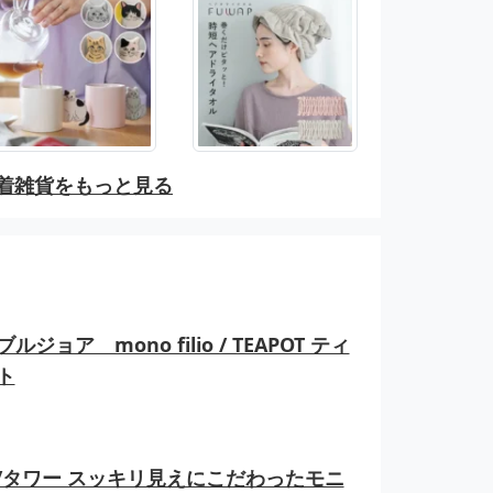
着雑貨をもっと見る
ルジョア mono filio / TEAPOT ティ
ト
er/タワー スッキリ見えにこだわったモニ