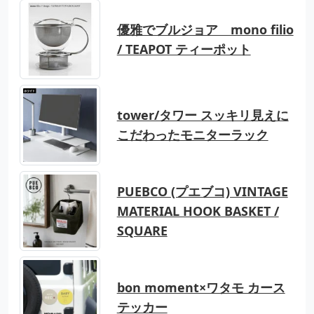
優雅でブルジョア mono filio
/ TEAPOT ティーポット
tower/タワー スッキリ見えに
こだわったモニターラック
PUEBCO (プエブコ) VINTAGE
MATERIAL HOOK BASKET /
SQUARE
bon moment×ワタモ カース
テッカー