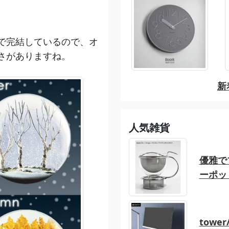
。
で完結しているので、オ
さがありますね。
新
人気雑貨
優雅でブ
ーポッ
tow