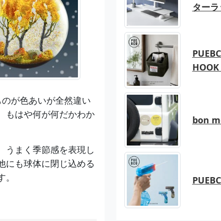
ターラ
PUEBC
HOOK 
ものが色あいが全然違い
。もはや何が何だかわか
bon 
、うまく季節感を表現し
他にも球体に閉じ込める
す。
PUEB