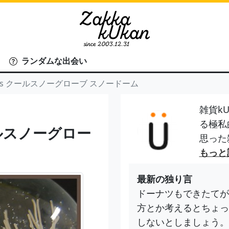
ランダムな出会い
lobes クールスノーグローブ スノードーム
雑貨kU
る極私
 クールスノーグロー
思った
もっと
最新の独り言
ドーナツもできたてが
方とか考えるとちょっ
しないとしましょう。