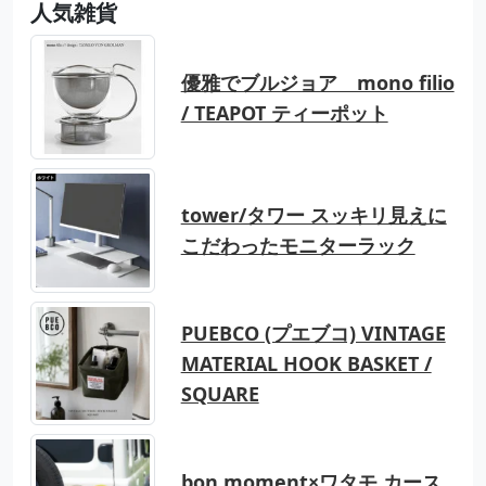
人気雑貨
優雅でブルジョア mono filio
/ TEAPOT ティーポット
tower/タワー スッキリ見えに
こだわったモニターラック
PUEBCO (プエブコ) VINTAGE
MATERIAL HOOK BASKET /
SQUARE
bon moment×ワタモ カース