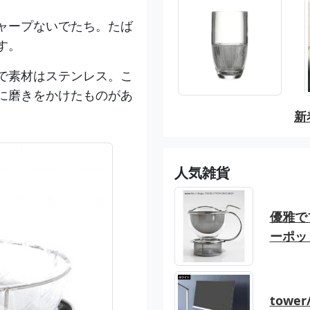
ャープないでたち。たば
す。
で素材はステンレス。こ
に磨きをかけたものがあ
新
人気雑貨
優雅でブ
ーポッ
tow