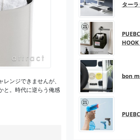
ターラ
PUEBC
HOOK 
bon 
ャレンジできませんが、
かと。時代に逆らう俺感
PUEB