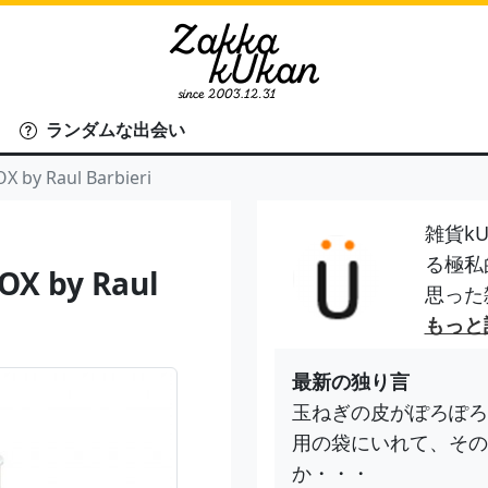
ランダムな出会い
y Raul Barbieri
雑貨kU
る極私
 by Raul
思った
もっと
最新の独り言
玉ねぎの皮がぽろぽろ
用の袋にいれて、その
か・・・