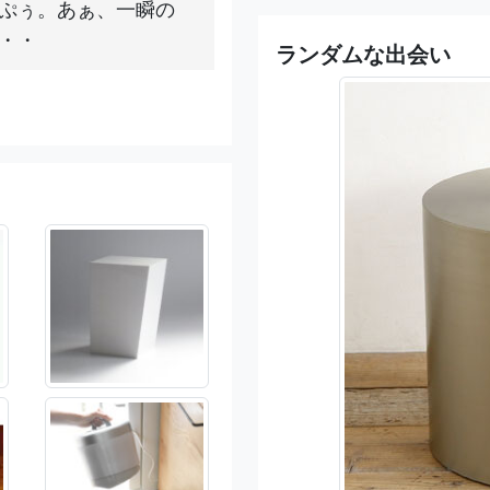
ぷぅ。あぁ、一瞬の
・・
ランダムな出会い