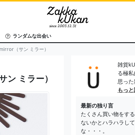
ランダムな出会い
mirror（サン ミラー）
雑貨kU
る極私
（サン ミラー）
思った
もっと
最新の独り言
たくさん買い物をする
ないかとハラハラして
な・・・。