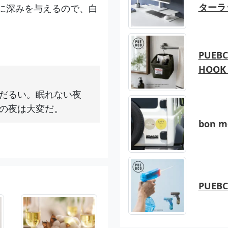
ターラ
に深みを与えるので、白
PUEBC
HOOK 
だるい。眠れない夜
の夜は大変だ。
bon 
PUEB