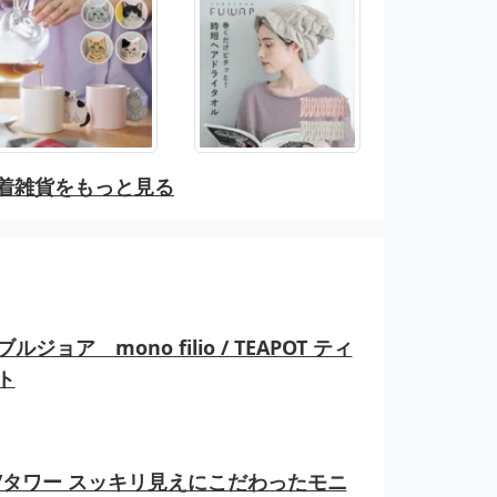
着雑貨をもっと見る
ルジョア mono filio / TEAPOT ティ
ト
er/タワー スッキリ見えにこだわったモニ