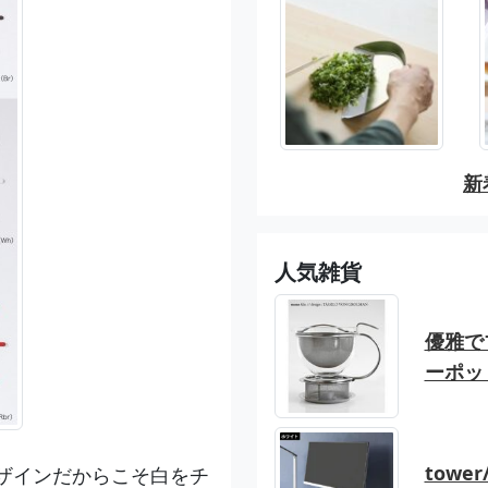
新
人気雑貨
優雅でブ
ーポッ
tow
ザインだからこそ白をチ