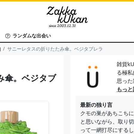
ランダムな出会い
物
サニーレタスの折りたたみ傘。ベジタブレラ
雑貨kU
る極私
み傘。ベジタブ
思った
もっと
最新の独り言
クモの巣があちこちに
と思いながら、取り切
って一網打尽にするし