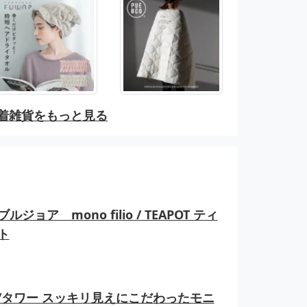
着雑貨をもっと見る
ルジョア mono filio / TEAPOT ティ
ト
er/タワー スッキリ見えにこだわったモニ