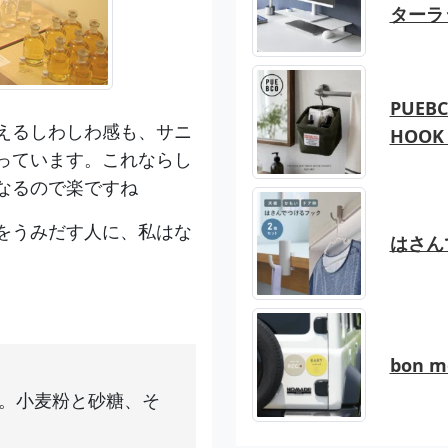
ターラ
PUEBC
えるしわしわ感も、サニ
HOOK 
っています。これならし
なるので楽ですね
をうみだす人に、私はな
はさん
bon 
。小麦粉と砂糖、そ