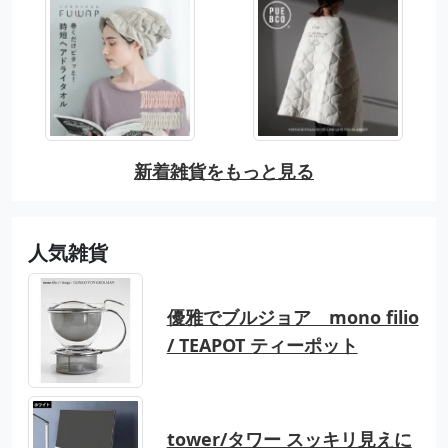
新着雑貨をもっと見る
人気雑貨
優雅でブルジョア mono filio
/ TEAPOT ティーポット
tower/タワー スッキリ見えに