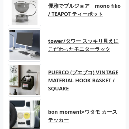
優雅でブルジョア mono filio
/ TEAPOT ティーポット
tower/タワー スッキリ見えに
こだわったモニターラック
PUEBCO (プエブコ) VINTAGE
MATERIAL HOOK BASKET /
SQUARE
bon moment×ワタモ カース
テッカー