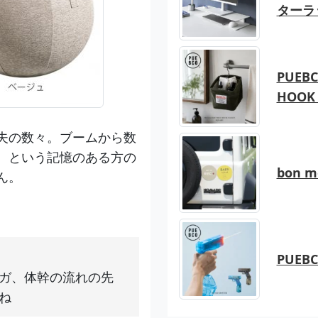
ターラ
PUEBC
HOOK 
夫の数々。ブームから数
、という記憶のある方の
bon 
ん。
PUEB
ガ、体幹の流れの先
ね