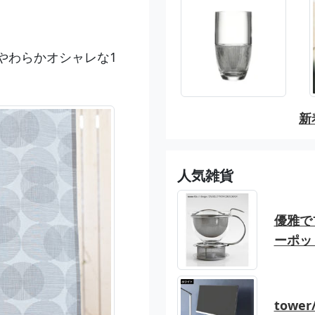
やわらかオシャレな1
新
人気雑貨
優雅でブ
ーポッ
tow