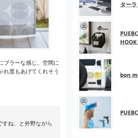
ターラ
PUEBC
HOOK 
にブラーな感じ。空間に
ゃれ度もあげてくれそう
bon 
PUEB
ですね、と外野ながら