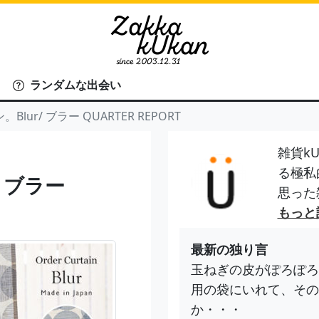
ランダムな出会い
lur/ ブラー QUARTER REPORT
雑貨kU
る極私
 ブラー
思った
もっと
最新の独り言
玉ねぎの皮がぽろぽろ
用の袋にいれて、その
か・・・