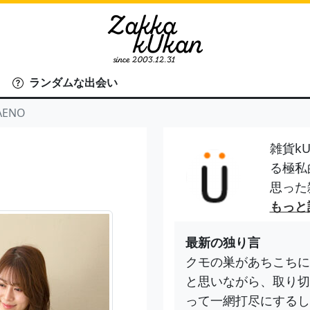
ランダムな出会い
ENO
雑貨kU
る極私
思った
もっと
最新の独り言
クモの巣があちこちに
と思いながら、取り切
って一網打尽にするし