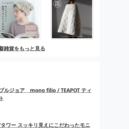
着雑貨をもっと見る
ルジョア mono filio / TEAPOT ティ
ト
er/タワー スッキリ見えにこだわったモニ