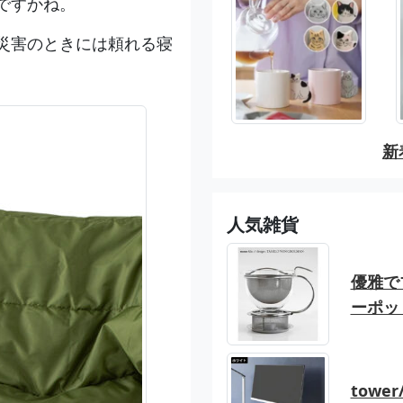
ですかね。
災害のときには頼れる寝
新
人気雑貨
優雅でブ
ーポッ
tow