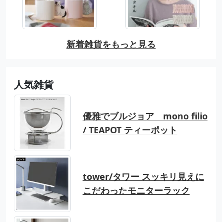
新着雑貨をもっと見る
人気雑貨
優雅でブルジョア mono filio
/ TEAPOT ティーポット
tower/タワー スッキリ見えに
こだわったモニターラック