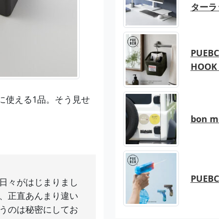
ターラ
PUEBC
HOOK 
に使える1品。そう見せ
bon 
PUEB
日々がはじまりまし
、正直あんまり違い
うのは秘密にしてお