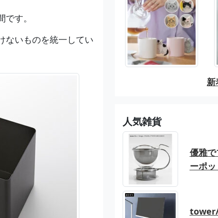
間です。
けないものを統一してい
新
人気雑貨
優雅でブ
ーポッ
tow