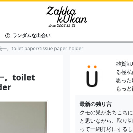
ランダムな出会い
let paper/tissue paper holder
雑貨kU
る極私
toilet
思った
der
もっと
最新の独り言
クモの巣があちこちに
と思いながら、取り切
って一網打尽にするし