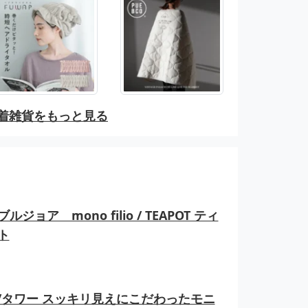
着雑貨をもっと見る
ルジョア mono filio / TEAPOT ティ
ト
er/タワー スッキリ見えにこだわったモニ