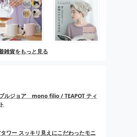
着雑貨をもっと見る
ルジョア mono filio / TEAPOT ティ
ト
er/タワー スッキリ見えにこだわったモニ