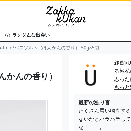
ランダムな出会い
aetoco/バスソルト（ぽんかんの香り） 50g×5包
雑貨kU
る極私
（ぽんかんの香り）
思った
もっと
最新の独り言
たくさん買い物をする
ないかとハラハラして
な・・・。