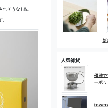
されそうな1品。
す。
新
人気雑貨
優雅でブ
ーポッ
tow