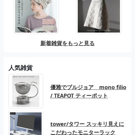
新着雑貨をもっと見る
人気雑貨
優雅でブルジョア mono filio
/ TEAPOT ティーポット
tower/タワー スッキリ見えに
こだわったモニターラック