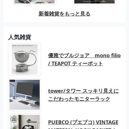
新着雑貨をもっと見る
人気雑貨
優雅でブルジョア mono filio
/ TEAPOT ティーポット
tower/タワー スッキリ見えに
こだわったモニターラック
PUEBCO (プエブコ) VINTAGE