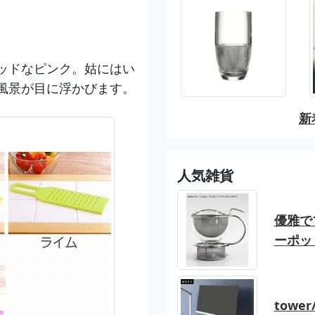
ッドなピンク。姑にはい
風景が目に浮かびます。
新
人気雑貨
優雅でブ
ーポッ
tow