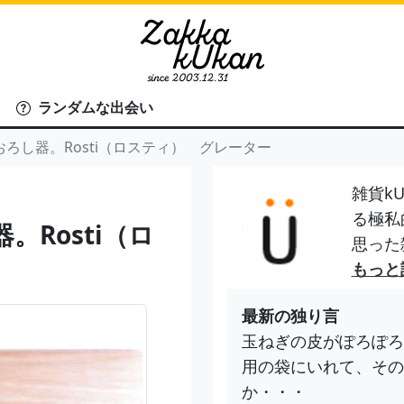
ランダムな出会い
ろし器。Rosti（ロスティ） グレーター
雑貨kU
る極私
Rosti（ロ
思った
もっと
最新の独り言
玉ねぎの皮がぽろぽろ
用の袋にいれて、その
か・・・