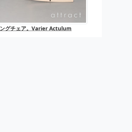
チェア。Varier Actulum