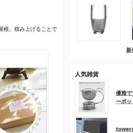
屋根。積み上げることで
新
人気雑貨
優雅でブ
ーポッ
tow