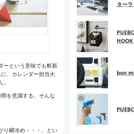
ターラ
PUEBC
HOOK 
ダーという意味でも斬新
bon 
もに、カレンダー担当大
ん。
時間を意識する。そんな
PUEB
がり瞬冷め・・・。とい