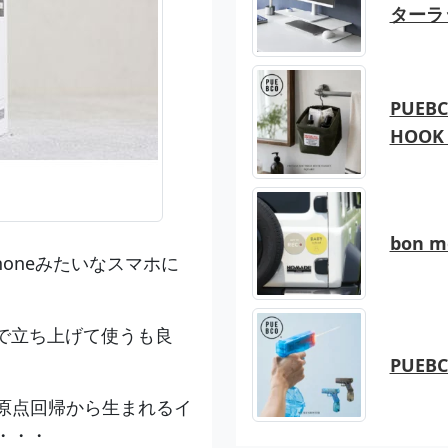
ターラ
PUEBC
HOOK 
bon 
oneみたいなスマホに
で立ち上げて使うも良
。
PUEB
原点回帰から生まれるイ
・・・