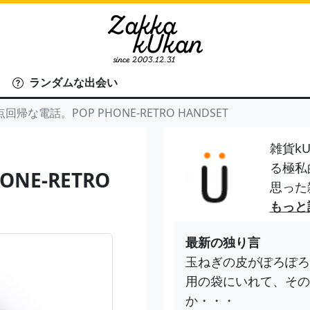
ランダムな出会い
回帰な電話。POP PHONE-RETRO HANDSET
雑貨kU
る極私
NE-RETRO
思った
もっと
最新の独り言
玉ねぎの皮がぽろぽろ
用の袋にいれて、その
か・・・