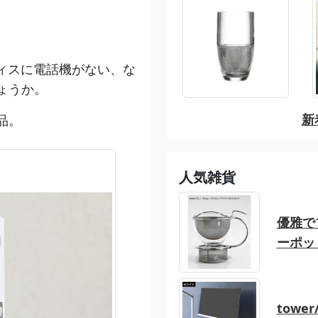
ィスに電話機がない、な
ょうか。
新
品。
人気雑貨
優雅でブ
ーポッ
tow