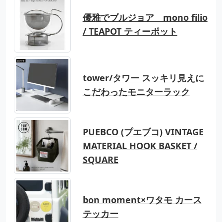
優雅でブルジョア mono filio
/ TEAPOT ティーポット
tower/タワー スッキリ見えに
こだわったモニターラック
PUEBCO (プエブコ) VINTAGE
MATERIAL HOOK BASKET /
SQUARE
bon moment×ワタモ カース
テッカー