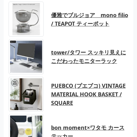
優雅でブルジョア mono filio
/ TEAPOT ティーポット
tower/タワー スッキリ見えに
こだわったモニターラック
PUEBCO (プエブコ) VINTAGE
MATERIAL HOOK BASKET /
SQUARE
bon moment×ワタモ カース
テッカー