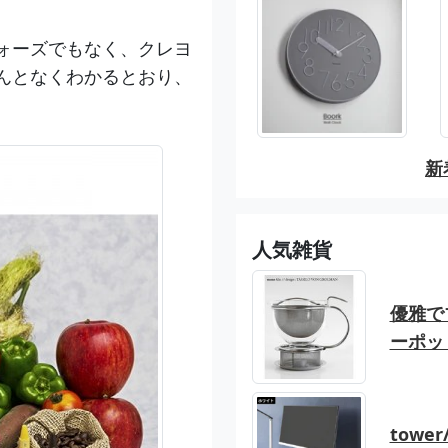
！
ォーズでもなく、クレヨ
んとなくわかるとおり、
新
人気雑貨
優雅でブ
ーポッ
tow