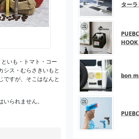
ターラ
PUEBC
HOOK 
さといも・トマト・コー
カシス・むらさきいもと
bon 
じですが、そこはなんと
はいられません。
PUEB