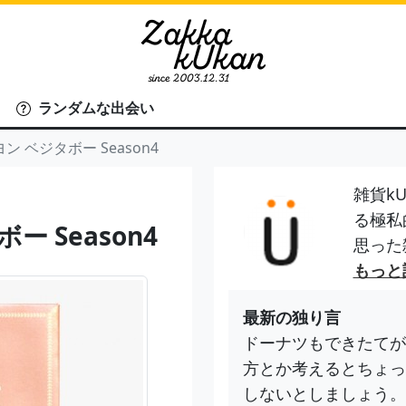
ランダムな出会い
 ベジタボー Season4
雑貨kU
る極私
 Season4
思った
もっと
最新の独り言
ドーナツもできたてが
方とか考えるとちょっ
しないとしましょう。