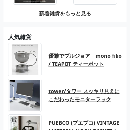
新着雑貨をもっと見る
人気雑貨
優雅でブルジョア mono filio
/ TEAPOT ティーポット
tower/タワー スッキリ見えに
こだわったモニターラック
PUEBCO (プエブコ) VINTAGE