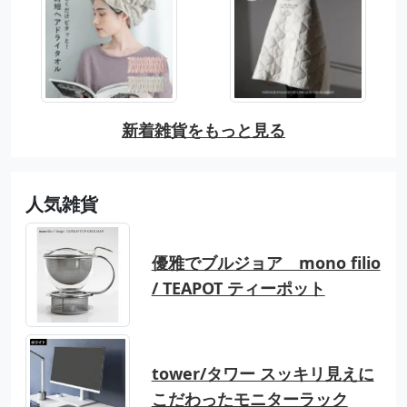
新着雑貨をもっと見る
人気雑貨
優雅でブルジョア mono filio
/ TEAPOT ティーポット
tower/タワー スッキリ見えに
こだわったモニターラック