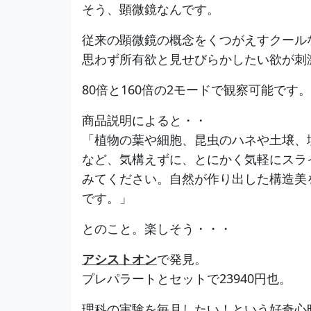
そう、顕微鏡なんです。
従来の顕微鏡の概念をくつがえすクール
思わず所有欲と見せびらかしたい欲が刺
80倍と160倍の2モードで観察可能です。
商品説明によると・・
「植物の葉や細胞、昆虫のハネや土壌、
など、気構えずに、とにかく気軽にスラ
みてください。自然が作り出した構造美
です。」
とのこと。楽しそう・・・
アシストオン
で発見。
プレパラートとセットで23940円也。
理科の実験を毎月したい！という好奇心