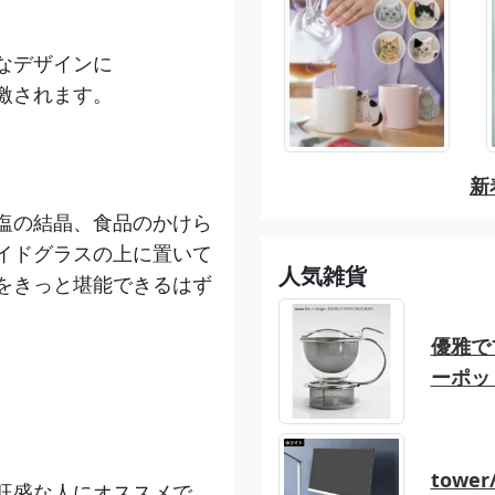
なデザインに
激されます。
新
塩の結晶、食品のかけら
イドグラスの上に置いて
人気雑貨
をきっと堪能できるはず
優雅でブ
ーポッ
tow
旺盛な人にオススメで