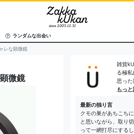
ランダムな出会い
オシャレな顕微鏡
雑貨kU
る極私
な顕微鏡
思った
もっと
最新の独り言
クモの巣があちこちに
と思いながら、取り切
って一網打尽にするし