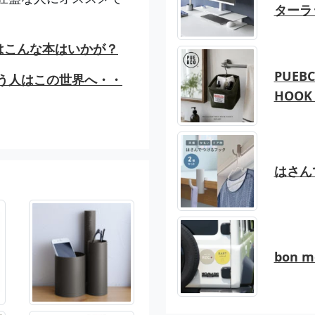
ターラ
はこんな本はいかが？
PUEBC
う人はこの世界へ・・
HOOK 
はさん
bon 