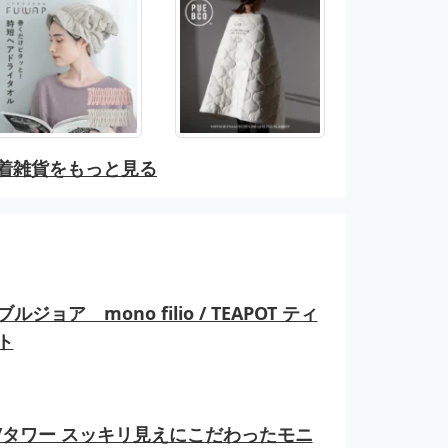
着雑貨をもっと見る
ルジョア mono filio / TEAPOT ティ
ト
er/タワー スッキリ見えにこだわったモニ