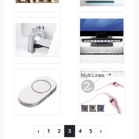
‹
1
2
3
4
5
›