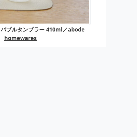
ブルタンブラー 410ml／abode
homewares