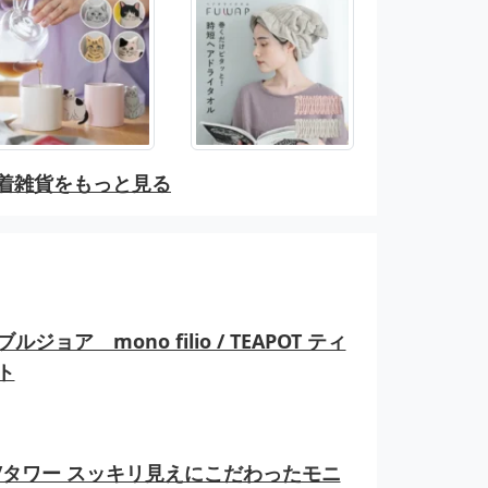
着雑貨をもっと見る
ルジョア mono filio / TEAPOT ティ
ト
er/タワー スッキリ見えにこだわったモニ