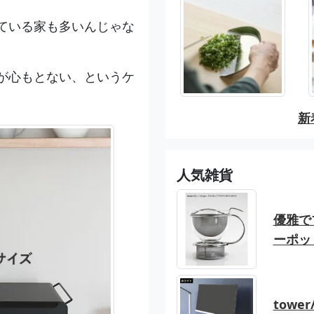
ている家も多いんじゃな
が心もとない、というケ
新
人気雑貨
優雅でブ
ーポッ
tow