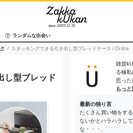
ランダムな出会い
ック
スタッキングできる引き出し型ブレッドケース / Ordre
雑貨kU
る極私
出し型ブレッド
思った
もっと
最新の独り言
たくさん買い物をする
ないかとハラハラして
な・・・。