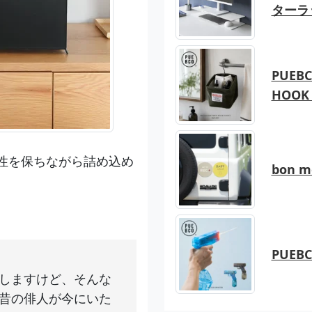
ターラ
PUEBC
HOOK 
性を保ちながら詰め込め
bon 
PUEB
しますけど、そんな
昔の俳人が今にいた